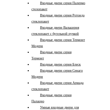
Входные двери серия Палермо
стелопакет
Входные двери серия Ротонда
стеклопакет
Входные двери Валькирия
стеклопакет с бугельной ручкой
Входные двери серия Термонт
Модерн
Входные двери серия
Термонт
Входные двери серия Блеск
Входные двери серия Сенаго
Модерн
Входные двери серия Армада
стеклопакет
Входные двери серия
Палацио
Умные входные двери для