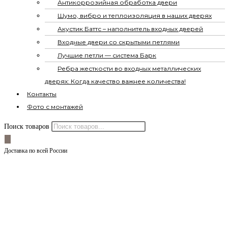
Антикоррозийная обработка двери
Шумо, вибро и теплоизоляция в наших дверях
Акустик Баттс – наполнитель входных дверей
Входные двери со скрытыми петлями
Лучшие петли — система Барк
Ребра жесткости во входных металлических
дверях: Когда качество важнее количества!
Контакты
Фото с монтажей
Поиск товаров
Доставка по всей России