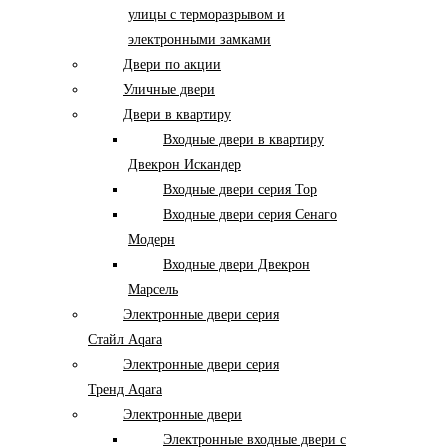
улицы с терморазрывом и
электронными замками
Двери по акции
Уличные двери
Двери в квартиру
Входные двери в квартиру
Двекрон Искандер
Входные двери серия Тор
Входные двери серия Сенаго
Модерн
Входные двери Двекрон
Марсель
Электронные двери серия
Стайл Aqara
Электронные двери серия
Тренд Aqara
Электронные двери
Электронные входные двери с