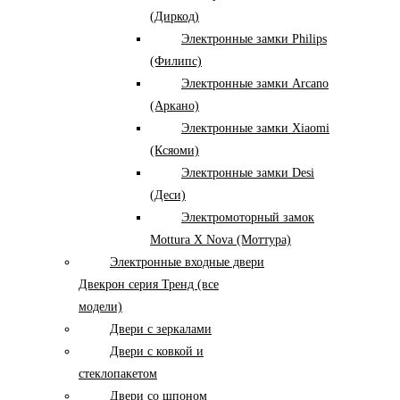
(Диркод)
Электронные замки Philips
(Филипс)
Электронные замки Arcano
(Аркано)
Электронные замки Xiaomi
(Ксяоми)
Электронные замки Desi
(Деси)
Электромоторный замок
Mottura X Nova (Моттура)
Электронные входные двери
Двекрон серия Тренд (все
модели)
Двери с зеркалами
Двери с ковкой и
стеклопакетом
Двери со шпоном