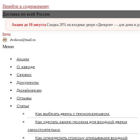
Заказная
Перейти к содержимому
Доставка по всей России
Акция до 10 августа.
Скидка 20% на входные двери «Двекрон» — для дома и для
Видео
dvekron@mail.ru
Меню
Акции
О заводе
Сервис
Документы
Дизайнерам
Отзывы
Статьи
Как выбрать дверь с терморазрывом.
Как сделать замер проема для входной двери
самостоятельно
Как определить сторону открывания входной