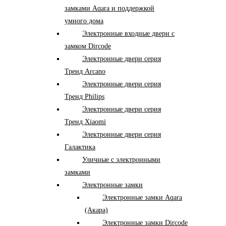
замками Aqara и поддержкой
умного дома
Электронные входные двери с
замком Dircode
Электронные двери серия
Тренд Arcano
Электронные двери серия
Тренд Philips
Электронные двери серия
Тренд Xiaomi
Электронные двери серия
Галактика
Уличные с электронными
замками
Электронные замки
Электронные замки Aqara
(Акара)
Электронные замки Dircode