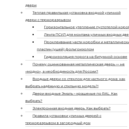
двери
Теплая правильная установка входной уличной
двери с терморазрывом
Горизонтальное утепление пустотелой коро
Лента ПСУЛ для монтажа уличных входных дв
Проклеивание части коробки и металлическ
пластин (ушей) фольгоизолом
Гидроизоляция порога на битумной основе
Почему оцинкованная металлическая дверь — не
«модно», а необходимость для России?
Входные двери со стеклом для частного дома: как
выбрать надёжную и стильную модель?!
Двери входные Эмаль – крашеные по RAL. Как
выбрать?
Электронная входная дверь. Как выбрать?
Правила установки уличных дверей с
терморазрывом в загородный дом