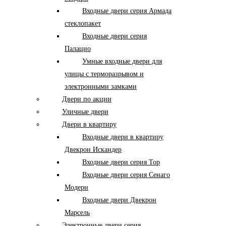
Входные двери серия Армада
стеклопакет
Входные двери серия
Палацио
Умные входные двери для
улицы с терморазрывом и
электронными замками
Двери по акции
Уличные двери
Двери в квартиру
Входные двери в квартиру
Двекрон Искандер
Входные двери серия Тор
Входные двери серия Сенаго
Модерн
Входные двери Двекрон
Марсель
Электронные двери серия