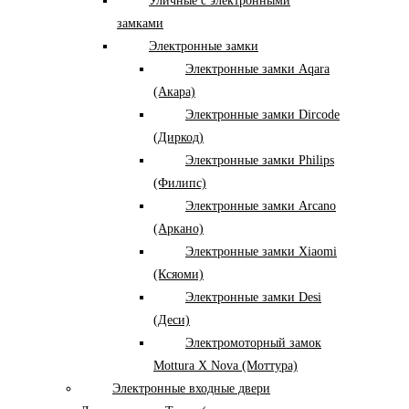
Уличные с электронными
замками
Электронные замки
Электронные замки Aqara
(Акара)
Электронные замки Dircode
(Диркод)
Электронные замки Philips
(Филипс)
Электронные замки Arcano
(Аркано)
Электронные замки Xiaomi
(Ксяоми)
Электронные замки Desi
(Деси)
Электромоторный замок
Mottura X Nova (Моттура)
Электронные входные двери