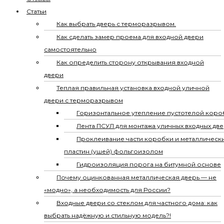
Статьи
Как выбрать дверь с терморазрывом.
Как сделать замер проема для входной двери
самостоятельно
Как определить сторону открывания входной
двери
Теплая правильная установка входной уличной
двери с терморазрывом
Горизонтальное утепление пустотелой коро
Лента ПСУЛ для монтажа уличных входных дв
Проклеивание части коробки и металлическ
пластин (ушей) фольгоизолом
Гидроизоляция порога на битумной основе
Почему оцинкованная металлическая дверь — не
«модно», а необходимость для России?
Входные двери со стеклом для частного дома: как
выбрать надёжную и стильную модель?!