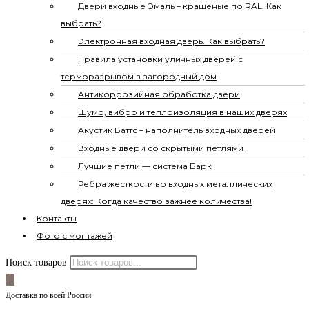
Двери входные Эмаль – крашеные по RAL. Как
выбрать?
Электронная входная дверь. Как выбрать?
Правила установки уличных дверей с
терморазрывом в загородный дом
Антикоррозийная обработка двери
Шумо, вибро и теплоизоляция в наших дверях
Акустик Баттс – наполнитель входных дверей
Входные двери со скрытыми петлями
Лучшие петли — система Барк
Ребра жесткости во входных металлических
дверях: Когда качество важнее количества!
Контакты
Фото с монтажей
Поиск товаров
Доставка по всей России