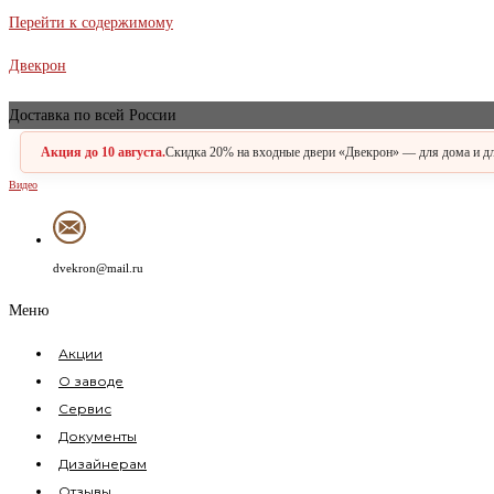
Заказная
Перейти к содержимому
Двекрон
Доставка по всей России
Акция до 10 августа.
Скидка 20% на входные двери «Двекрон» — для дома и для
Видео
dvekron@mail.ru
Меню
Акции
О заводе
Сервис
Документы
Дизайнерам
Отзывы