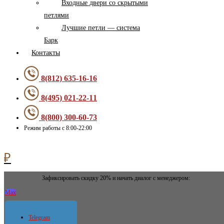
Входные двери со скрытыми
петлями
Лучшие петли — система
Барк
Контакты
8(812) 635-16-16
8(495) 021-22-11
8(800) 300-60-73
Режим работы с 8:00-22:00
0
₽
Зафиксировать скидку 20% и начать диалог с менеджером:
Max
Telegram