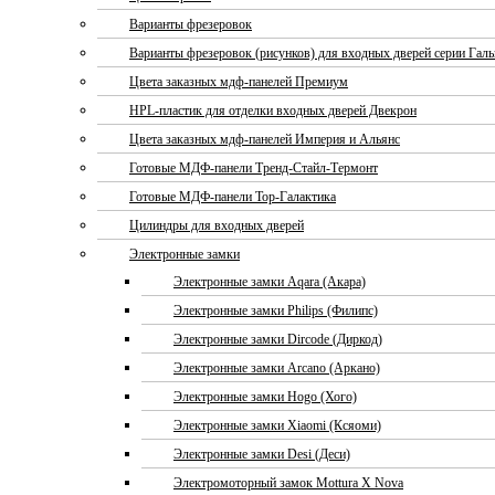
Варианты фрезеровок
Варианты фрезеровок (рисунков) для входных дверей серии Галь
Цвета заказных мдф-панелей Премиум
HPL-пластик для отделки входных дверей Двекрон
Цвета заказных мдф-панелей Империя и Альянс
Готовые МДФ-панели Тренд-Стайл-Термонт
Готовые МДФ-панели Тор-Галактика
Цилиндры для входных дверей
Электронные замки
Электронные замки Aqara (Акара)
Электронные замки Philips (Филипс)
Электронные замки Dircode (Диркод)
Электронные замки Arcano (Аркано)
Электронные замки Hogo (Хого)
Электронные замки Xiaomi (Ксяоми)
Электронные замки Desi (Деси)
Электромоторный замок Mottura X Nova