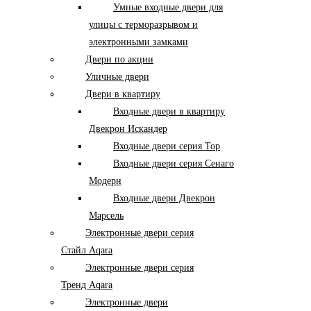
Умные входные двери для
улицы с терморазрывом и
электронными замками
Двери по акции
Уличные двери
Двери в квартиру
Входные двери в квартиру
Двекрон Искандер
Входные двери серия Тор
Входные двери серия Сенаго
Модерн
Входные двери Двекрон
Марсель
Электронные двери серия
Стайл Aqara
Электронные двери серия
Тренд Aqara
Электронные двери