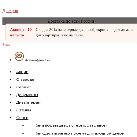
Перейти
Двекрон
к
Доставка по всей России
содержимому
Акция до 10
Скидка 20% на входные двери «Двекрон» — для дома и
августа.
для квартиры. Уже на сайте.
Видео
dvekron@mail.ru
Меню
Акции
О заводе
Сервис
Документы
Дизайнерам
Отзывы
Статьи
Как выбрать дверь с терморазрывом.
Как сделать замер проема для входной двери