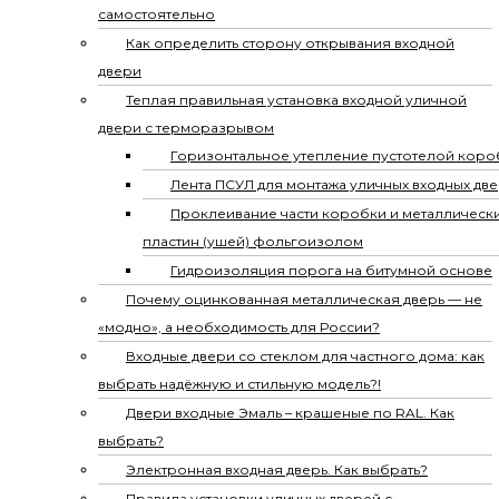
самостоятельно
Как определить сторону открывания входной
двери
Теплая правильная установка входной уличной
двери с терморазрывом
Горизонтальное утепление пустотелой коро
Лента ПСУЛ для монтажа уличных входных дв
Проклеивание части коробки и металлическ
пластин (ушей) фольгоизолом
Гидроизоляция порога на битумной основе
Почему оцинкованная металлическая дверь — не
«модно», а необходимость для России?
Входные двери со стеклом для частного дома: как
выбрать надёжную и стильную модель?!
Двери входные Эмаль – крашеные по RAL. Как
выбрать?
Электронная входная дверь. Как выбрать?
Правила установки уличных дверей с