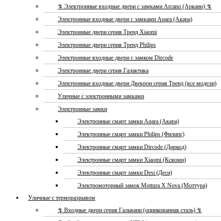
↯ Электронные входные двери с замками Arcano (Аркано) ↯
Электронные входные двери с замками Aqara (Акара)
Электронные двери серия Тренд Xiaomi
Электронные двери серия Тренд Philips
Электронные входные двери с замком Dircode
Электронные двери серия Галактика
Электронные входные двери Двекрон серия Тренд (все модели)
Уличные с электронными замками
Электронные замки
Электронные смарт замки Aqara (Акара)
Электронные смарт замки Philips (Филипс)
Электронные смарт замки Dircode (Диркод)
Электронные смарт замки Xiaomi (Ксяоми)
Электронные смарт замки Desi (Деси)
Электромоторный замок Mottura X Nova (Моттура)
Уличные с терморазрывом
↯ Входные двери серия Гальвани (оцинкованная сталь) ↯