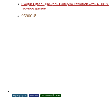
Входная дверь Двекрон Палермо Стеклопакет RAL 8017 
терморазрывом
95900
₽
Терморазрыв
Уличная
Итальянский замок