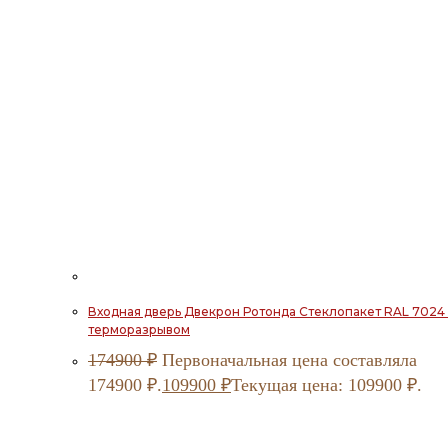
Входная дверь Двекрон Ротонда Стеклопакет RAL 7024 
терморазрывом
174900
₽
Первоначальная цена составляла
174900 ₽.
109900
₽
Текущая цена: 109900 ₽.