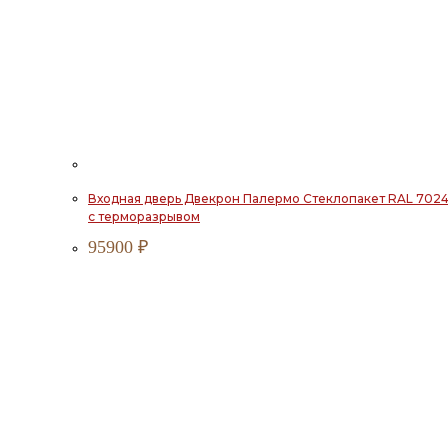
Входная дверь Двекрон Палермо Стеклопакет RAL 702
с терморазрывом
95900
₽