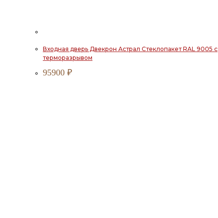
Входная дверь Двекрон Астрал Стеклопакет RAL 9005 с
терморазрывом
95900
₽