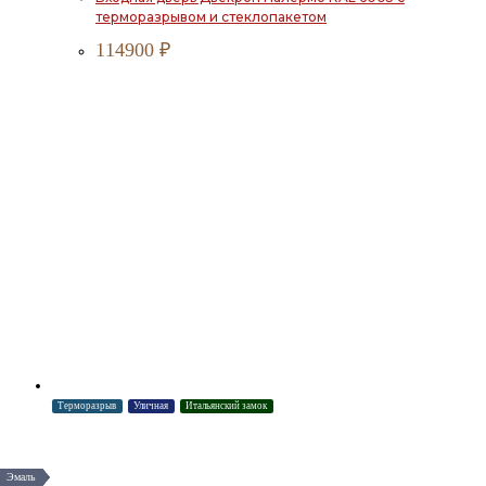
терморазрывом и стеклопакетом
114900
₽
Терморазрыв
Уличная
Итальянский замок
Эмаль
Эмаль
Эмаль
Эмаль
Эмаль