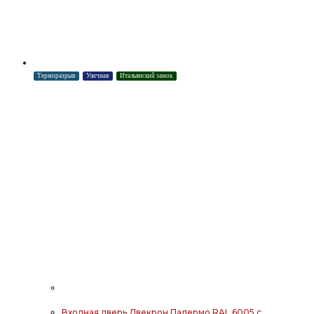
Терморазрыв
Уличная
Итальянский замок
Входная дверь Двекрон Палермо RAL 6005 с