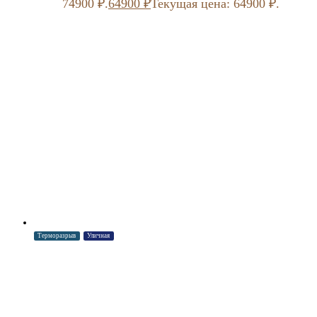
74900 ₽.
64900
₽
Текущая цена: 64900 ₽.
Терморазрыв
Уличная