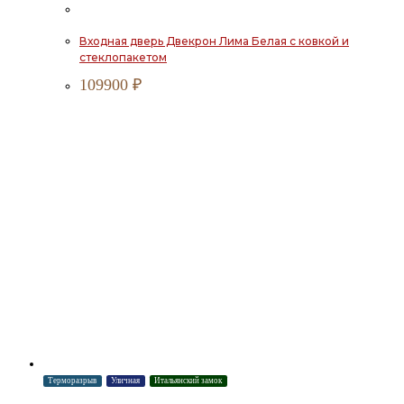
Входная дверь Двекрон Лима Белая с ковкой и
стеклопакетом
109900
₽
Терморазрыв
Уличная
Итальянский замок