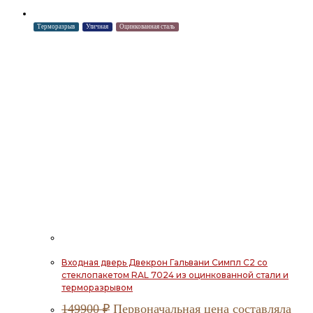
Терморазрыв
Уличная
Оцинкованная сталь
Входная дверь Двекрон Гальвани Симпл С2 со
стеклопакетом RAL 7024 из оцинкованной стали и
терморазрывом
149900
₽
Первоначальная цена составляла