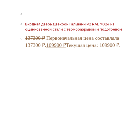
Входная дверь Двекрон Гальвани Р2 RAL 7024 из
оцинкованной стали с терморазрывом и подогревом
137300
₽
Первоначальная цена составляла
137300 ₽.
109900
₽
Текущая цена: 109900 ₽.