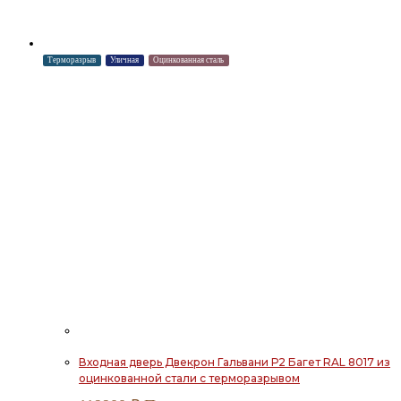
Терморазрыв
Уличная
Оцинкованная сталь
Входная дверь Двекрон Гальвани Р2 Багет RAL 8017 из
оцинкованной стали с терморазрывом