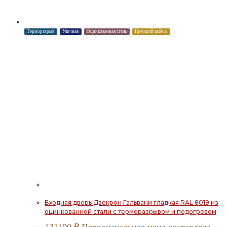
Терморазрыв
Уличная
Оцинкованная сталь
Греющий кабель
Входная дверь Двекрон Гальвани гладкая RAL 8019 из
оцинкованной стали с терморазрывом и подогревом
131100
₽
Первоначальная цена составляла