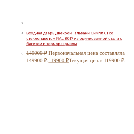
Входная дверь Двекрон Гальвани Симпл С1 со
стеклопакетом RAL 8017 из оцинкованной стали с
багетом и терморазрывом
149900
₽
Первоначальная цена составляла
149900 ₽.
119900
₽
Текущая цена: 119900 ₽.