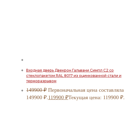
Входная дверь Двекрон Гальвани Симпл С2 со
стеклопакетом RAL 8017 из оцинкованной стали и
терморазрывом
149900
₽
Первоначальная цена составляла
149900 ₽.
119900
₽
Текущая цена: 119900 ₽.