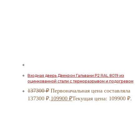
Входная дверь Двекрон Гальвани Р2 RAL 8019 из
оцинкованной стали с терморазрывом и подогревом
137300
₽
Первоначальная цена составляла
137300 ₽.
109900
₽
Текущая цена: 109900 ₽.