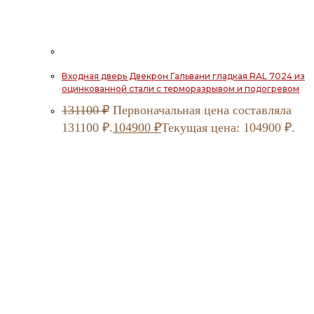
Входная дверь Двекрон Гальвани гладкая RAL 7024 из
оцинкованной стали с терморазрывом и подогревом
131100
₽
Первоначальная цена составляла
131100 ₽.
104900
₽
Текущая цена: 104900 ₽.