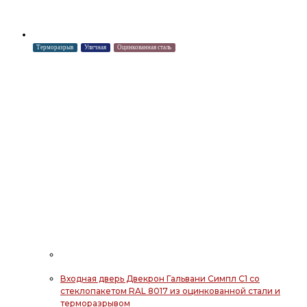
Терморазрыв
Уличная
Оцинкованная сталь
Входная дверь Двекрон Гальвани Симпл С1 со
стеклопакетом RAL 8017 из оцинкованной стали и
терморазрывом