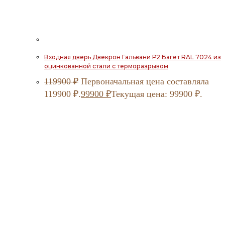
Входная дверь Двекрон Гальвани Р2 Багет RAL 7024 из
оцинкованной стали с терморазрывом
119900
₽
Первоначальная цена составляла
119900 ₽.
99900
₽
Текущая цена: 99900 ₽.