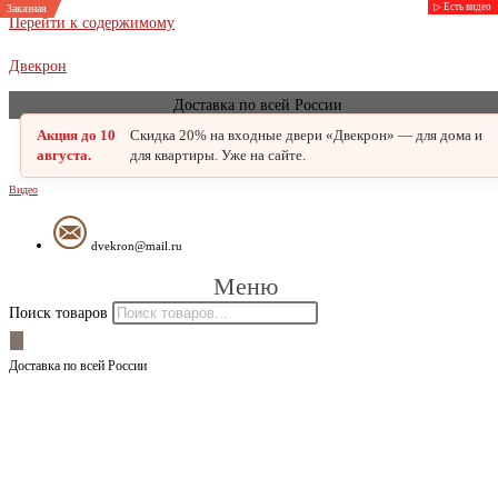
▷ Есть видео
▷ Есть видео
Заказная
Заказная
Заказная
Заказная
Заказная
Заказная
Перейти к содержимому
Двекрон
Доставка по всей России
Акция до 10
Скидка 20% на входные двери «Двекрон» — для дома и
августа.
для квартиры. Уже на сайте.
Видео
dvekron@mail.ru
Меню
Поиск товаров
Доставка по всей России