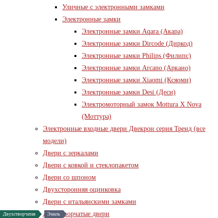
Уличные с электронными замками
Электронные замки
Электронные замки Aqara (Акара)
Электронные замки Dircode (Диркод)
Электронные замки Philips (Филипс)
Электронные замки Arcano (Аркано)
Электронные замки Xiaomi (Ксяоми)
Электронные замки Desi (Деси)
Электромоторный замок Mottura X Nova
(Моттура)
Электронные входные двери Двекрон серия Тренд (все
модели)
Двери с зеркалами
Двери с ковкой и стеклопакетом
Двери со шпоном
Двухсторонняя оцинковка
Двери с итальянскими замками
Двухстворчатые двери
Эмаль
Эмаль
Эмаль
Эмаль
Двухстворчатая
Эмаль