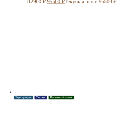
112900 ₽.
95500
₽
Текущая цена: 95500 ₽.
Терморазрыв
Уличная
Итальянский замок