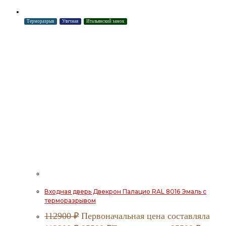
Терморазрыв
Уличная
Итальянский замок
Входная дверь Двекрон Палацио RAL 8016 Эмаль с
терморазрывом
112900
₽
Первоначальная цена составляла