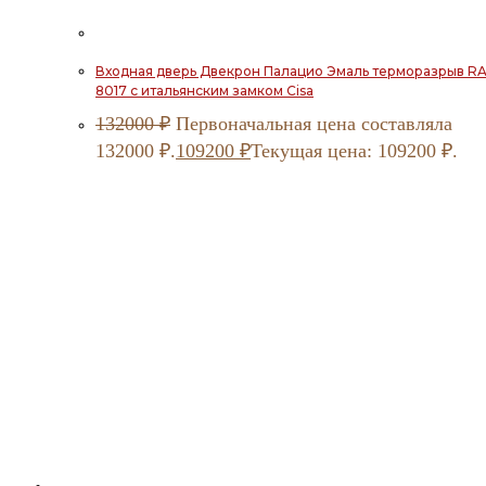
Входная дверь Двекрон Палацио Эмаль терморазрыв R
8017 с итальянским замком Cisa
132000
₽
Первоначальная цена составляла
132000 ₽.
109200
₽
Текущая цена: 109200 ₽.