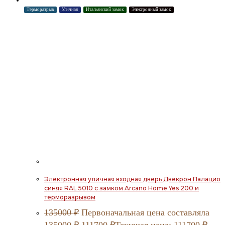
Терморазрыв
Уличная
Итальянский замок
Электронный замок
Электронная уличная входная дверь Двекрон Палацио
синяя RAL 5010 с замком Arcano Home Yes 200 и
терморазрывом
135000
₽
Первоначальная цена составляла
135000 ₽.
111700
₽
Текущая цена: 111700 ₽.