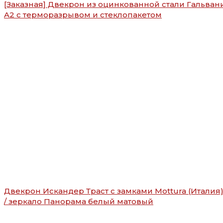
[Заказная] Двекрон из оцинкованной стали Гальван
A2 с терморазрывом и стеклопакетом
Двекрон Искандер Траст с замками Mottura (Италия
/ зеркало Панорама белый матовый