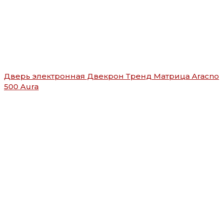
Дверь электронная Двекрон Тренд Матрица Aracno
500 Aura