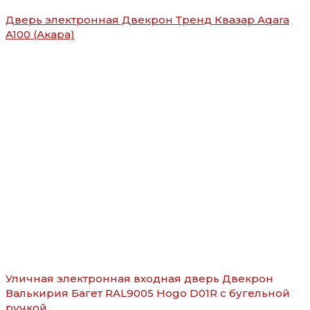
Дверь электронная Двекрон Тренд Квазар Aqara
A100 (Акара)
Уличная электронная входная дверь Двекрон
Валькирия Багет RAL9005 Hogo D01R с бугельной
ручкой