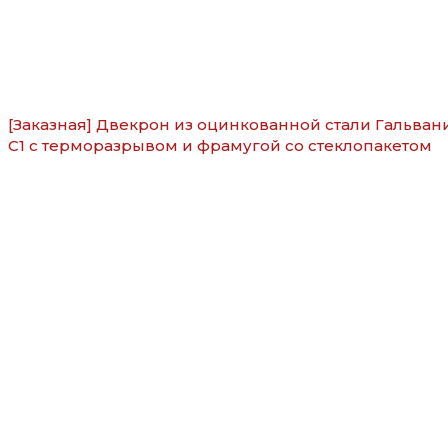
[Заказная] Двекрон из оцинкованной стали Гальван
С1 с терморазрывом и фрамугой со стеклопакетом