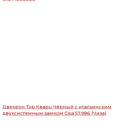
Двекрон Тор Кварц Чёрный с итальянским
двухсистемным замком Cisa 57.986 (Чиза)