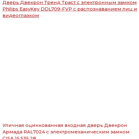
Дверь Двекрон Тренд Траст с электронным замком
Philips EasyKey DDL709-FVP с распознаванием лиц и
видеоглазком
Уличная оцинкованная входная дверь Двекрон
Армада RAL7024 с электромеханическим замком
CISA 15.535.28