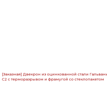
[Заказная] Двекрон из оцинкованной стали Гальван
С2 с терморазрывом и фрамугой со стеклопакетом