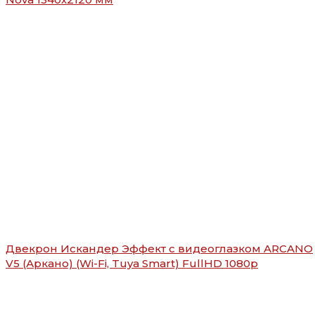
Двекрон Искандер Эффект с видеоглазком ARCANO
V5 (Аркано) (Wi-Fi, Tuya Smart) FullHD 1080р