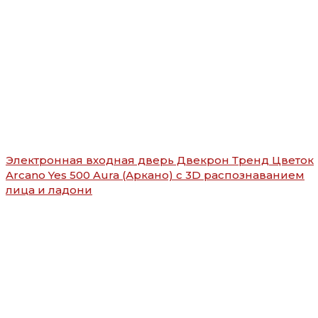
Электронная входная дверь Двекрон Тренд Цветок
Arcano Yes 500 Aura (Аркано) с 3D распознаванием
лица и ладони