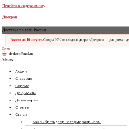
Перейти к содержимому
Двекрон
Доставка по всей России
Акция до 10 августа.
Скидка 20% на входные двери «Двекрон» — для дома и для
Видео
dvekron@mail.ru
Меню
Акции
О заводе
Сервис
Документы
Дизайнерам
Отзывы
Статьи
Как выбрать дверь с терморазрывом.