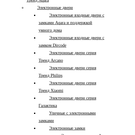
Тренд Aqara
Электронные двери
Электронные входные двери с
замками Aqara и поддержкой
умного дома
Электронные входные двери с
замком Dircode
Электронные двери серия
Тренд Arcano
Электронные двери серия
Тренд Philips
Электронные двери серия
Тренд Xiaomi
Электронные двери серия
Галактика
Уличные с электронными
замками
Электронные замки