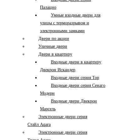
Палацио
Умные входные двери для
улицы с терморазрывом и
электронными замками
Двери по акции
Уличные двери
Двери в квартиру
Входные двери в квартиру
Двекрон Искандер
Входные двери серия Тор
Входные двери серия Сенаго
Модерн
Входные двери Двекрон
Марсель
Электронные двери серия
Стайл Aqara
Электронные двери серия