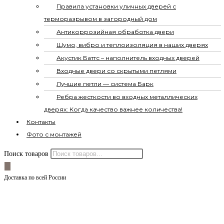
Правила установки уличных дверей с
терморазрывом в загородный дом
Антикоррозийная обработка двери
Шумо, вибро и теплоизоляция в наших дверях
Акустик Баттс – наполнитель входных дверей
Входные двери со скрытыми петлями
Лучшие петли — система Барк
Ребра жесткости во входных металлических
дверях: Когда качество важнее количества!
Контакты
Фото с монтажей
Поиск товаров
Доставка по всей России