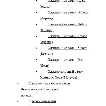
Электронные замки Aqara
(Акара)
Электронные замки Dircode
(Диркод)
Электронные замки Philips
(Филипс)
Электронные замки Arcano
(Аркано)
Электронные замки Xiaomi
(Ксяоми)
Электронные замки Desi
(Деси)
Электромоторный замок
Mottura X Nova (Моттура)
Электронные входные двери
Двекрон серия Тренд (все
модели)
Двери с зеркалами