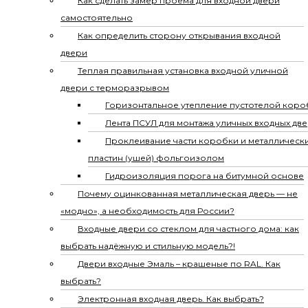
Как сделать замер проема для входной двери
самостоятельно
Как определить сторону открывания входной
двери
Теплая правильная установка входной уличной
двери с терморазрывом
Горизонтальное утепление пустотелой коро
Лента ПСУЛ для монтажа уличных входных дв
Проклеивание части коробки и металлическ
пластин (ушей) фольгоизолом
Гидроизоляция порога на битумной основе
Почему оцинкованная металлическая дверь — не
«модно», а необходимость для России?
Входные двери со стеклом для частного дома: как
выбрать надёжную и стильную модель?!
Двери входные Эмаль – крашеные по RAL. Как
выбрать?
Электронная входная дверь. Как выбрать?