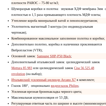
плотности PAROC – 75-80 кг/м3;
Шуморазрыв коробки и полотна: звуковая ХДФ мембрана 3мм 
плотностью в 1,5 раза превышающего плотность МДФ плиты;
Утепление короба минеральной ватой и пенополиуретаном;
Уплотнитель магнитный 3 контура (по индивидуальным
чертежам);
Комбинированное максимальное заполнение полотна и коробки;
Дополнительно полотно, коробка и наличники проклеиваются
Вибропластом (VTR);
Основной замок:
Samsung SHP-P50 Black
;
Дополнительный итальянский замок: цилиндрический замок
Mottura 85.983
или цилиндрический замок
Cisa 56.525.48
revolution
(на выбор);
Итальянский усиленный цилиндр Arcano X7
в комплекте;
Глазок 180°, опционально
видеоглазок Philips
;
Усиленная врезная броненакладка черного цвета;
Максимальная шумоизоляция от 53 ДБ;
Регулируемая ответная часть по ширине и высоте (минимизирует