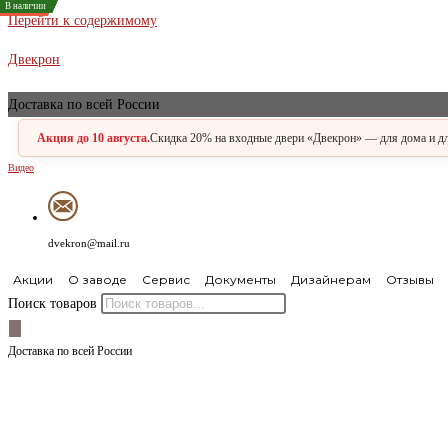
В наличии
В наличии
В наличии
В наличии
В наличии
Заказная
Перейти к содержимому
Двекрон
Доставка по всей России
Акция до 10 августа.
Скидка 20% на входные двери «Двекрон» — для дома и для
Видео
dvekron@mail.ru
Акции
О заводе
Сервис
Документы
Дизайнерам
Отзывы
Поиск товаров
Доставка по всей России