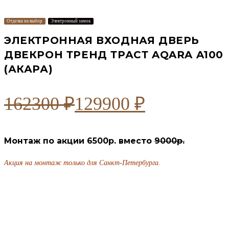
Отделка на выбор
Электронный замок
ЭЛЕКТРОННАЯ ВХОДНАЯ ДВЕРЬ
ДВЕКРОН ТРЕНД ТРАСТ AQARA A100
(АКАРА)
162300
₽
129900
₽
Первоначальная
Текущая
цена
цена:
Монтаж по акции 6500р. вместо
9000р.
составляла
129900 ₽.
162300 ₽.
Акция на монтаж только для Санкт-Петербурга.