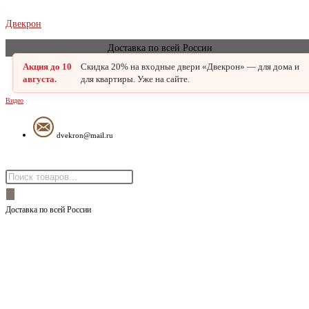
В наличии
АКЦИЯ
Перейти
Двекрон
к
Доставка по всей России
содержимому
Акция до 10
Скидка 20% на входные двери «Двекрон» — для дома и
августа.
для квартиры. Уже на сайте.
Видео
dvekron@mail.ru
Меню
Поиск
товаров
Доставка по всей России