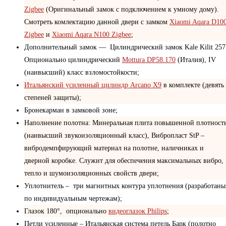
Zigbee
(Оригинальный замок с подключением к умному дому).
Смотреть комлектацию данной двери с замком
Xiaomi Aqara D10
Zigbee
и
Xiaomi Aqara N100 Zigbee
;
Дополнительный замок — Цилиндрический замок Kale Kilit 257
Опционально цилиндрический
Mottura DP58.170
(Италия), IV
(наивысший) класс взломостойкости;
Итальянский усиленный цилиндр Arcano X9
в комплекте (девять
степеней защиты);
Бронекарман в замковой зоне;
Наполнение полотна: Минеральная плита повышенной плотност
(наивысший звукоизоляционный класс), Вибропласт StP –
вибродемпфирующий материал на полотне, наличниках и
дверной коробке. Служит для обеспечения максимальных вибро,
тепло и шумоизоляционных свойств двери;
Уплотнитель – три магнитных контура уплотнения (разработаны
по индивидуальным чертежам);
Глазок 180°, опционально
видеоглазок Philips
;
Петли усиленные – Итальянская система петель Барк (полотно