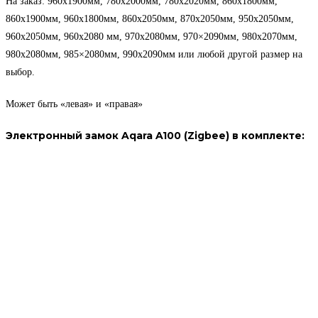
На заказ: 960х1900мм, 780х2000мм, 780х2020мм, 860х1800мм,
860х1900мм, 960х1800мм, 860х2050мм, 870х2050мм, 950х2050мм,
960х2050мм, 960х2080 мм, 970х2080мм, 970×2090мм, 980х2070мм,
980х2080мм, 985×2080мм, 990х2090мм или любой другой размер на
выбор.
Может быть «левая» и «правая»
Электронный замок Aqara A100 (Zigbee) в комплекте: