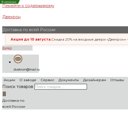
В наличии
В наличии
В наличии
В наличии
В наличии
В наличии
В наличии
В наличии
В наличии
В наличии
В наличии
Перейти к содержимому
Двекрон
Доставка по всей России
Акция до 10 августа.
Скидка 20% на входные двери «Двекрон» —
Видео
dvekron@mail.ru
Акции
О заводе
Сервис
Документы
Дизайнерам
Отзывы
Поиск товаров
Доставка по
всей России