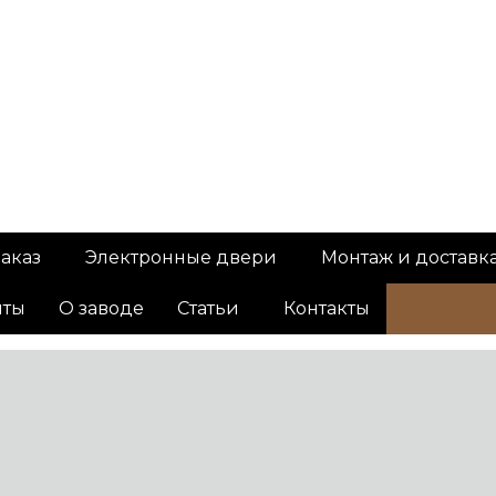
аказ
Электронные двери
Монтаж и доставк
нты
О заводе
Статьи
Контакты