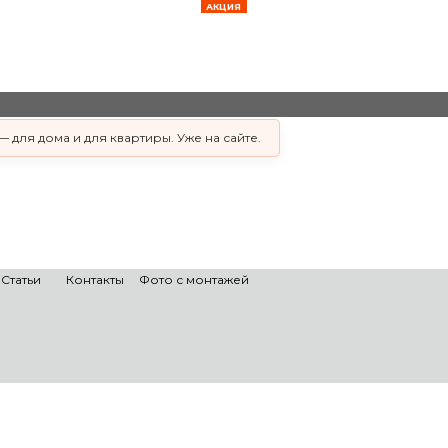
АКЦИЯ
АКЦИЯ
АКЦИЯ
АКЦИЯ
АКЦИЯ
АКЦИЯ
АКЦИЯ
АКЦИЯ
АКЦИЯ
АКЦИЯ
АКЦИЯ
 для дома и для квартиры. Уже на сайте.
Статьи
Контакты
Фото с монтажей