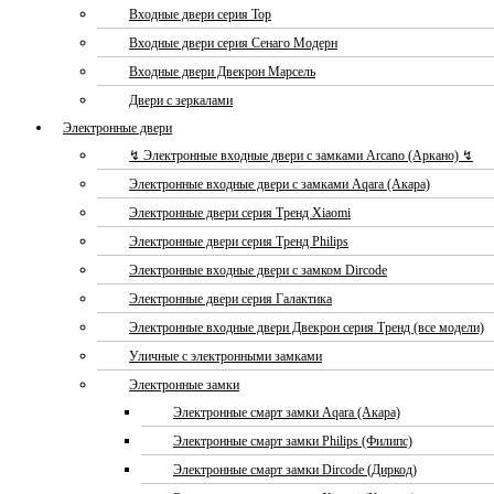
Входные двери серия Тор
Входные двери серия Сенаго Модерн
Входные двери Двекрон Марсель
Двери с зеркалами
Электронные двери
↯ Электронные входные двери с замками Arcano (Аркано) ↯
Электронные входные двери с замками Aqara (Акара)
Электронные двери серия Тренд Xiaomi
Электронные двери серия Тренд Philips
Электронные входные двери с замком Dircode
Электронные двери серия Галактика
Электронные входные двери Двекрон серия Тренд (все модели)
Уличные с электронными замками
Электронные замки
Электронные смарт замки Aqara (Акара)
Электронные смарт замки Philips (Филипс)
Электронные смарт замки Dircode (Диркод)