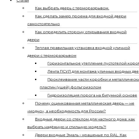
Статьи
Как выбрать дверь с терморазрывом.
Как сделать замер проема для входной двери
самостоятельно
Как определить сторону открывания входной
двери
Теплая правильная установка входной уличной
двери с терморазрывом
Горизонтальное утепление пустотелой коро
Лента ПСУЛ для монтажа уличных входных дв
Проклеивание части коробки и металлическ
пластин (ушей) фольгоизолом
Гидроизоляция порога на битумной основе
Почему оцинкованная металлическая дверь — не
«модно», а необходимость для России?
Входные двери со стеклом для частного дома: как
выбрать надёжную и стильную модель?!
Двери входные Эмаль – крашеные по RAL. Как