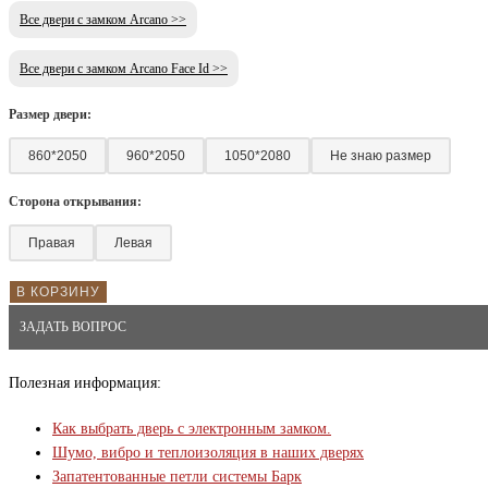
Все двери с замком Arcano >>
Все двери с замком Arcano Face Id >>
Размер двери:
860*2050
960*2050
1050*2080
Не знаю размер
Сторона открывания:
Правая
Левая
В КОРЗИНУ
ЗАДАТЬ ВОПРОС
Полезная информация:
Как выбрать дверь с электронным замком.
Шумо, вибро и теплоизоляция в наших дверях
Запатентованные петли системы Барк