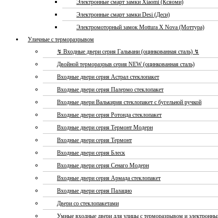
Электронные смарт замки Xiaomi (Ксяоми)
Электронные смарт замки Desi (Деси)
Электромоторный замок Mottura X Nova (Моттура)
Уличные с терморазрывом
↯ Входные двери серия Гальвани (оцинкованная сталь) ↯
Двойной терморазрыв серия NEW (оцинкованная сталь)
Входные двери серия Астрал стеклопакет
Входные двери серия Палермо стеклопакет
Входные двери Валькирия стеклопакет с бугельной ручкой
Входные двери серия Ротонда стеклопакет
Входные двери серия Термонт Модерн
Входные двери серия Термонт
Входные двери серия Блеск
Входные двери серия Сенаго Модерн
Входные двери серия Армада стеклопакет
Входные двери серия Палацио
Двери со стеклопакетами
Умные входные двери для улицы с терморазрывом и электронн