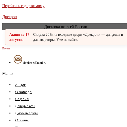
В наличии
Перейти к содержимому
Двекрон
Доставка по всей России
Акция до 17
Скидка 20% на входные двери «Двекрон» — для дома и
августа.
для квартиры. Уже на сайте.
Видео
dvekron@mail.ru
Меню
Акции
О заводе
Сервис
Документы
Дизайнерам
Отзывы