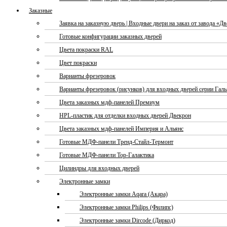
Заказные
Заявка на заказную дверь | Входные двери на заказ от завода «Д
Готовые конфигурации заказных дверей
Цвета покраски RAL
Цвет покраски
Варианты фрезеровок
Варианты фрезеровок (рисунков) для входных дверей серии Галь
Цвета заказных мдф-панелей Премиум
HPL-пластик для отделки входных дверей Двекрон
Цвета заказных мдф-панелей Империя и Альянс
Готовые МДФ-панели Тренд-Стайл-Термонт
Готовые МДФ-панели Тор-Галактика
Цилиндры для входных дверей
Электронные замки
Электронные замки Aqara (Акара)
Электронные замки Philips (Филипс)
Электронные замки Dircode (Диркод)