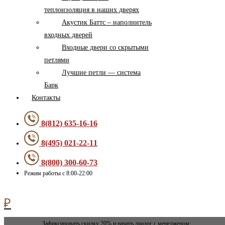
теплоизоляция в наших дверях
Акустик Баттс – наполнитель
входных дверей
Входные двери со скрытыми
петлями
Лучшие петли — система
Барк
Контакты
8(812) 635-16-16
8(495) 021-22-11
8(800) 300-60-73
Режим работы с 8:00-22:00
0
₽
Зафиксировать скидку 20% и начать диалог с менеджером: