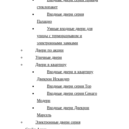
стеклопакет
Входные двери серия
Палацио
Умные входные двери для
улицы с терморазрывом и
электронными замками
Двери по акции
Уличные двери
Двери в квартиру
Входные двери в квартиру
Двекрон Искандер
Входные двери серия Тор
Входные двери серия Сенаго
Модерн
Входные двери Двекрон
Марсель
Электронные двери серия