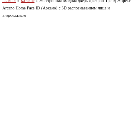
Главная
»
Каталог
»
Электронная входная дверь Двекрон Тренд Эффект
Arcano Home Face ID (Аркано) с 3D распознаванием лица и
видеоглазком