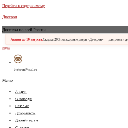
В наличии
Перейти к содержимому
Двекрон
Доставка по всей России
Акция до 10 августа.
Скидка 20% на входные двери «Двекрон» — для дома и для
Видео
dvekron@mail.ru
Меню
Акции
О заводе
Сервис
Документы
Дизайнерам
Отзывы