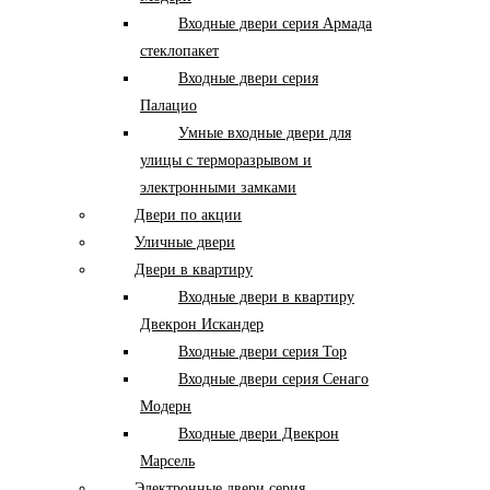
Входные двери серия Армада
стеклопакет
Входные двери серия
Палацио
Умные входные двери для
улицы с терморазрывом и
электронными замками
Двери по акции
Уличные двери
Двери в квартиру
Входные двери в квартиру
Двекрон Искандер
Входные двери серия Тор
Входные двери серия Сенаго
Модерн
Входные двери Двекрон
Марсель
Электронные двери серия