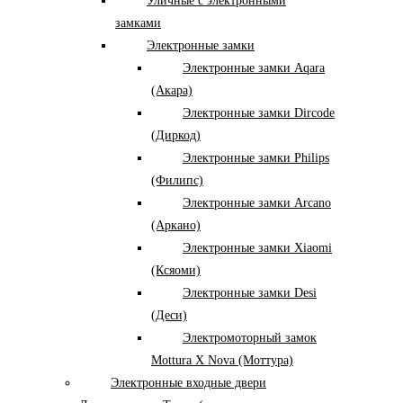
Уличные с электронными
замками
Электронные замки
Электронные замки Aqara
(Акара)
Электронные замки Dircode
(Диркод)
Электронные замки Philips
(Филипс)
Электронные замки Arcano
(Аркано)
Электронные замки Xiaomi
(Ксяоми)
Электронные замки Desi
(Деси)
Электромоторный замок
Mottura X Nova (Моттура)
Электронные входные двери