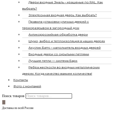
Двери входные Эмаль – крашеные по RAL. Как
выбрать?
Электронная входная дверь. Как выбрать?
Правила установки уличных дверей с
терморазрывом в загородный дом
Антикоррозийная обработка двери
Шумо, вибро и теплоизоляция в наших дверях
Акустик Баттс – наполнитель входных дверей
Входные двери со скрытыми петлями
Лучшие петли — система Барк
Ребра жесткости во входных металлических
дверях: Когда качество важнее количества!
Контакты
Фото с монтажей
Поиск товаров
Доставка по всей России