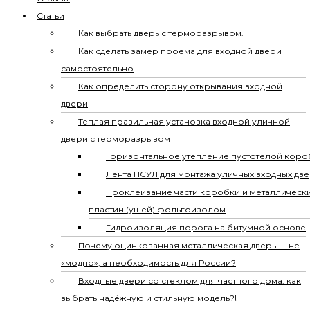
Статьи
Как выбрать дверь с терморазрывом.
Как сделать замер проема для входной двери
самостоятельно
Как определить сторону открывания входной
двери
Теплая правильная установка входной уличной
двери с терморазрывом
Горизонтальное утепление пустотелой коро
Лента ПСУЛ для монтажа уличных входных дв
Проклеивание части коробки и металлическ
пластин (ушей) фольгоизолом
Гидроизоляция порога на битумной основе
Почему оцинкованная металлическая дверь — не
«модно», а необходимость для России?
Входные двери со стеклом для частного дома: как
выбрать надёжную и стильную модель?!