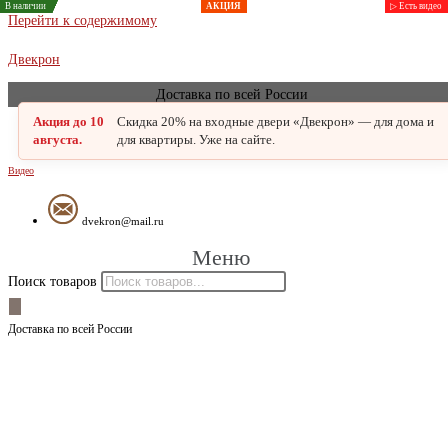
В наличии
В наличии
В наличии
В наличии
В наличии
В наличии
В наличии
В наличии
АКЦИЯ
АКЦИЯ
АКЦИЯ
АКЦИЯ
АКЦИЯ
АКЦИЯ
АКЦИЯ
АКЦИЯ
▷ Есть видео
Перейти к содержимому
Двекрон
Доставка по всей России
Акция до 10
Скидка 20% на входные двери «Двекрон» — для дома и
августа.
для квартиры. Уже на сайте.
Видео
dvekron@mail.ru
Меню
Поиск товаров
Доставка по всей России