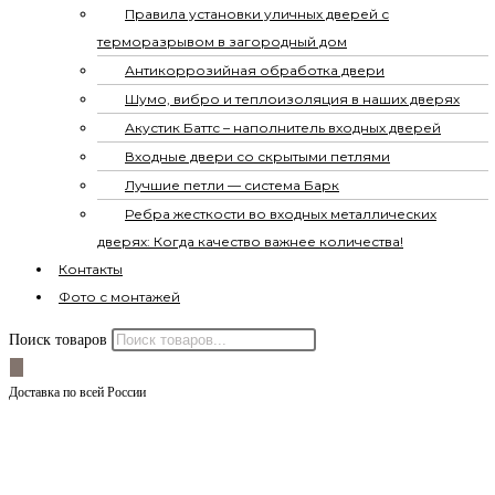
Правила установки уличных дверей с
терморазрывом в загородный дом
Антикоррозийная обработка двери
Шумо, вибро и теплоизоляция в наших дверях
Акустик Баттс – наполнитель входных дверей
Входные двери со скрытыми петлями
Лучшие петли — система Барк
Ребра жесткости во входных металлических
дверях: Когда качество важнее количества!
Контакты
Фото с монтажей
Поиск товаров
Доставка по всей России