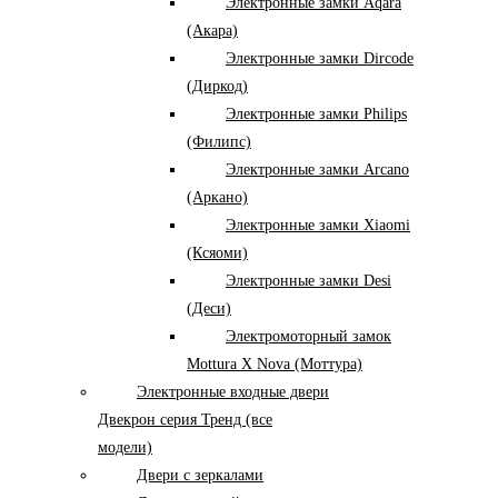
Электронные замки Aqara
(Акара)
Электронные замки Dircode
(Диркод)
Электронные замки Philips
(Филипс)
Электронные замки Arcano
(Аркано)
Электронные замки Xiaomi
(Ксяоми)
Электронные замки Desi
(Деси)
Электромоторный замок
Mottura X Nova (Моттура)
Электронные входные двери
Двекрон серия Тренд (все
модели)
Двери с зеркалами