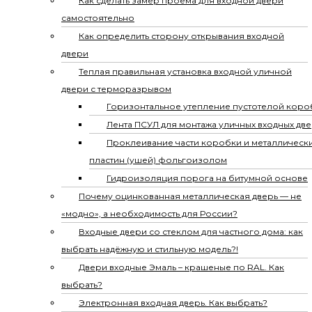
Как сделать замер проема для входной двери
самостоятельно
Как определить сторону открывания входной
двери
Теплая правильная установка входной уличной
двери с терморазрывом
Горизонтальное утепление пустотелой коро
Лента ПСУЛ для монтажа уличных входных дв
Проклеивание части коробки и металлическ
пластин (ушей) фольгоизолом
Гидроизоляция порога на битумной основе
Почему оцинкованная металлическая дверь — не
«модно», а необходимость для России?
Входные двери со стеклом для частного дома: как
выбрать надёжную и стильную модель?!
Двери входные Эмаль – крашеные по RAL. Как
выбрать?
Электронная входная дверь. Как выбрать?