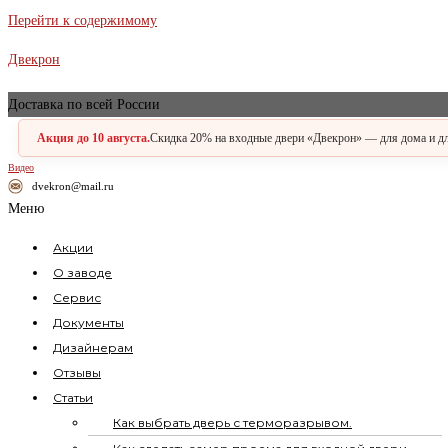
Перейти к содержимому
Двекрон
Доставка по всей России
Акция до 10 августа.
Скидка 20% на входные двери «Двекрон» — для дома и для
Видео
dvekron@mail.ru
Меню
Акции
О заводе
Сервис
Документы
Дизайнерам
Отзывы
Статьи
Как выбрать дверь с терморазрывом.