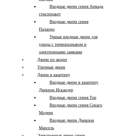
Входные двери серия Армада
стеклопакет
Входные двери серия
Палацио
Умные входные двери для
улицы с терморазрывом и
электронными замками
Двери по акции
Уличные двери
Двери в квартиру
Входные двери в квартиру
Двекрон Искандер
Входные двери серия Тор
Входные двери серия Сенаго
Модерн
Входные двери Двекрон
Марсель
Электронные двери серия