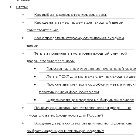
Статьи
Как выбрать дверь с терморазрывом.
Как сделать замер проема для входной двери
самостоятельно
Как определить сторону открывания входной
двери
Теплая правильная установка входной уличной
двери с терморазрывом
Горизонтальное утепление пустотелой коро
Лента ПСУЛ для монтажа уличных входных дв
Проклеивание части коробки и металлическ
пластин (ушей) фольгоизолом
Гидроизоляция порога на битумной основе
Почему оцинкованная металлическая дверь — не
«модно», а необходимость для России?
Входные двери со стеклом для частного дома: как
выбрать надёжную и стильную модель?!