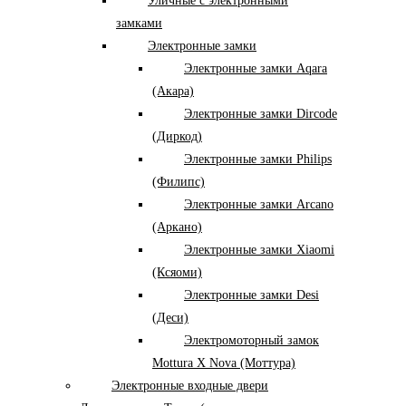
Уличные с электронными
замками
Электронные замки
Электронные замки Aqara
(Акара)
Электронные замки Dircode
(Диркод)
Электронные замки Philips
(Филипс)
Электронные замки Arcano
(Аркано)
Электронные замки Xiaomi
(Ксяоми)
Электронные замки Desi
(Деси)
Электромоторный замок
Mottura X Nova (Моттура)
Электронные входные двери