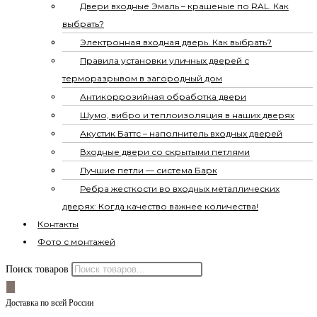
Двери входные Эмаль – крашеные по RAL. Как
выбрать?
Электронная входная дверь. Как выбрать?
Правила установки уличных дверей с
терморазрывом в загородный дом
Антикоррозийная обработка двери
Шумо, вибро и теплоизоляция в наших дверях
Акустик Баттс – наполнитель входных дверей
Входные двери со скрытыми петлями
Лучшие петли — система Барк
Ребра жесткости во входных металлических
дверях: Когда качество важнее количества!
Контакты
Фото с монтажей
Поиск товаров
Доставка по всей России