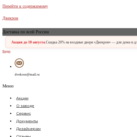
Перейти к содержимому
Двекрон
Доставка по всей России
Акция до 10 августа.
Скидка 20% на входные двери «Двекрон» — для дома и для
Видео
dvekron@mail.ru
Меню
Акции
О заводе
Сервис
Документы
Дизайнерам
Отзывы