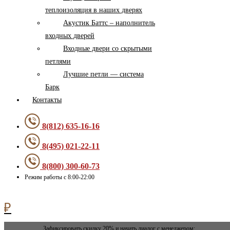
теплоизоляция в наших дверях
Акустик Баттс – наполнитель
входных дверей
Входные двери со скрытыми
петлями
Лучшие петли — система
Барк
Контакты
8(812) 635-16-16
8(495) 021-22-11
8(800) 300-60-73
Режим работы с 8:00-22:00
0
₽
Зафиксировать скидку 20% и начать диалог с менеджером: