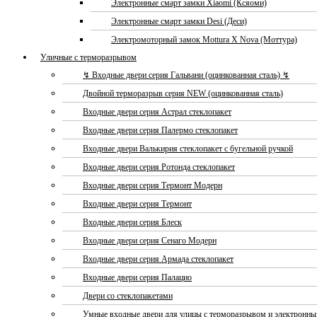
Электронные смарт замки Xiaomi (Ксяоми)
Электронные смарт замки Desi (Деси)
Электромоторный замок Mottura X Nova (Моттура)
Уличные с терморазрывом
↯ Входные двери серия Гальвани (оцинкованная сталь) ↯
Двойной терморазрыв серия NEW (оцинкованная сталь)
Входные двери серия Астрал стеклопакет
Входные двери серия Палермо стеклопакет
Входные двери Валькирия стеклопакет с бугельной ручкой
Входные двери серия Ротонда стеклопакет
Входные двери серия Термонт Модерн
Входные двери серия Термонт
Входные двери серия Блеск
Входные двери серия Сенаго Модерн
Входные двери серия Армада стеклопакет
Входные двери серия Палацио
Двери со стеклопакетами
Умные входные двери для улицы с терморазрывом и электронн