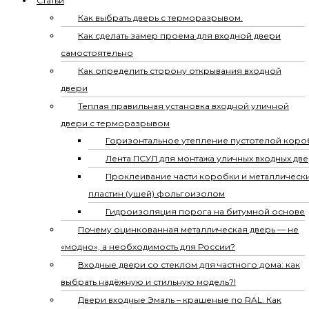
Статьи
Как выбрать дверь с терморазрывом.
Как сделать замер проема для входной двери
самостоятельно
Как определить сторону открывания входной
двери
Теплая правильная установка входной уличной
двери с терморазрывом
Горизонтальное утепление пустотелой коро
Лента ПСУЛ для монтажа уличных входных дв
Проклеивание части коробки и металлическ
пластин (ушей) фольгоизолом
Гидроизоляция порога на битумной основе
Почему оцинкованная металлическая дверь — не
«модно», а необходимость для России?
Входные двери со стеклом для частного дома: как
выбрать надёжную и стильную модель?!
Двери входные Эмаль – крашеные по RAL. Как