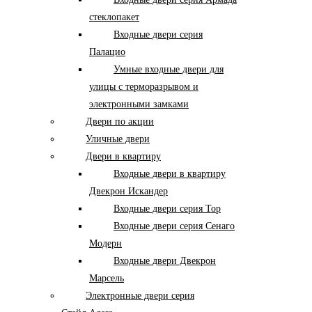
стеклопакет
Входные двери серия
Палацио
Умные входные двери для
улицы с терморазрывом и
электронными замками
Двери по акции
Уличные двери
Двери в квартиру
Входные двери в квартиру
Двекрон Искандер
Входные двери серия Тор
Входные двери серия Сенаго
Модерн
Входные двери Двекрон
Марсель
Электронные двери серия