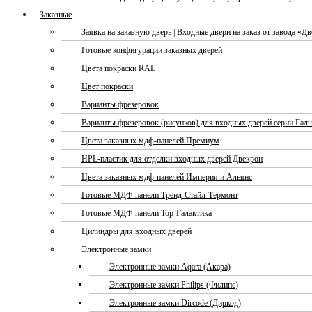
Заказные
Заявка на заказную дверь | Входные двери на заказ от завода «Д
Готовые конфигурации заказных дверей
Цвета покраски RAL
Цвет покраски
Варианты фрезеровок
Варианты фрезеровок (рисунков) для входных дверей серии Галь
Цвета заказных мдф-панелей Премиум
HPL-пластик для отделки входных дверей Двекрон
Цвета заказных мдф-панелей Империя и Альянс
Готовые МДФ-панели Тренд-Стайл-Термонт
Готовые МДФ-панели Тор-Галактика
Цилиндры для входных дверей
Электронные замки
Электронные замки Aqara (Акара)
Электронные замки Philips (Филипс)
Электронные замки Dircode (Диркод)