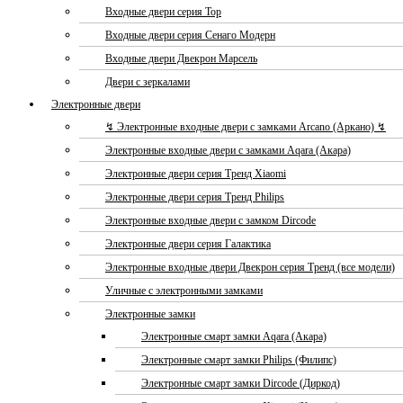
Входные двери серия Тор
Входные двери серия Сенаго Модерн
Входные двери Двекрон Марсель
Двери с зеркалами
Электронные двери
↯ Электронные входные двери с замками Arcano (Аркано) ↯
Электронные входные двери с замками Aqara (Акара)
Электронные двери серия Тренд Xiaomi
Электронные двери серия Тренд Philips
Электронные входные двери с замком Dircode
Электронные двери серия Галактика
Электронные входные двери Двекрон серия Тренд (все модели)
Уличные с электронными замками
Электронные замки
Электронные смарт замки Aqara (Акара)
Электронные смарт замки Philips (Филипс)
Электронные смарт замки Dircode (Диркод)