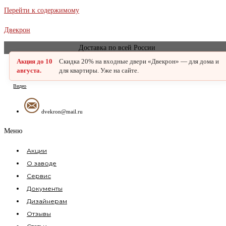
Перейти к содержимому
Двекрон
Доставка по всей России
Акция до 10
Скидка 20% на входные двери «Двекрон» — для дома и
августа.
для квартиры. Уже на сайте.
Видео
dvekron@mail.ru
Меню
Акции
О заводе
Сервис
Документы
Дизайнерам
Отзывы