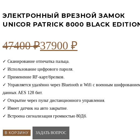
ЭЛЕКТРОННЫЙ ВРЕЗНОЙ ЗАМОК
UNICOR PATRICK 8000 BLACK EDITIO
47400
₽
37900
₽
Первоначальная
Текущая
цена
цена:
✓ Сканирование отпечатка пальца.
✓ Использование цифрового пароля.
составляла
37900 ₽.
✓ Применение RF-карт/брелков.
47400 ₽.
✓ Управляется удалённо через Bluetooth и Wifi с военным шифрование
данных AES 128 бит.
✓ Открытие через пульт дистанционного управления.
✓ Имеет датчик на авто закрытие.
✓ Встроена сигнализация громкостью 80Дб.
В КОРЗИНУ
ЗАДАТЬ ВОПРОС