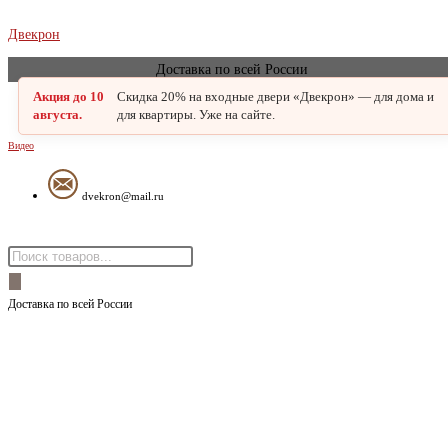
Перейти
Двекрон
к
Доставка по всей России
содержимому
Акция до 10
Скидка 20% на входные двери «Двекрон» — для дома и
августа.
для квартиры. Уже на сайте.
Видео
dvekron@mail.ru
Меню
Поиск
товаров
Доставка по всей России