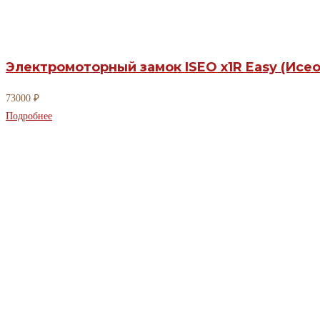
Электромоторный замок ISEO x1R Easy (Исео
73000
₽
Подробнее