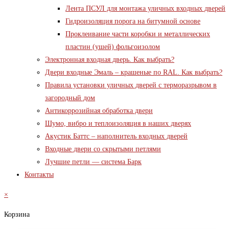
Лента ПСУЛ для монтажа уличных входных дверей
Гидроизоляция порога на битумной основе
Проклеивание части коробки и металлических
пластин (ушей) фольгоизолом
Электронная входная дверь. Как выбрать?
Двери входные Эмаль – крашеные по RAL. Как выбрать?
Правила установки уличных дверей с терморазрывом в
загородный дом
Антикоррозийная обработка двери
Шумо, вибро и теплоизоляция в наших дверях
Акустик Баттс – наполнитель входных дверей
Входные двери со скрытыми петлями
Лучшие петли — система Барк
Контакты
×
Корзина