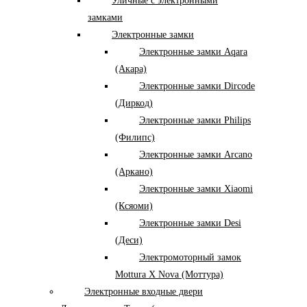
Уличные с электронными
замками
Электронные замки
Электронные замки Aqara
(Акара)
Электронные замки Dircode
(Диркод)
Электронные замки Philips
(Филипс)
Электронные замки Arcano
(Аркано)
Электронные замки Xiaomi
(Ксяоми)
Электронные замки Desi
(Деси)
Электромоторный замок
Mottura X Nova (Моттура)
Электронные входные двери