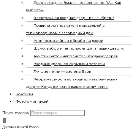
Двери входные Эмаль – крашеные по RAL. Как
выбрать?
Электронная входная дверь. Как выбрать?
Правила установки уличных дверей с
терморазрывом в загородный дом
Антикоррозийная обработка двери
Шумо, вибро и теплоизоляция в наших дверях
Акустик Баттс – наполнитель входных дверей
Входные двери со скрытыми петлями
Лучшие петли — система Барк
Ребра жесткости во входных металлических
дверях: Когда качество важнее количества!
Контакты
Фото с монтажей
Поиск товаров
Доставка по всей России