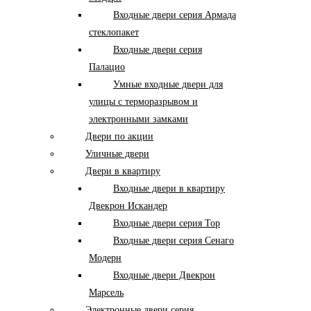
Входные двери серия Армада
стеклопакет
Входные двери серия
Палацио
Умные входные двери для
улицы с терморазрывом и
электронными замками
Двери по акции
Уличные двери
Двери в квартиру
Входные двери в квартиру
Двекрон Искандер
Входные двери серия Тор
Входные двери серия Сенаго
Модерн
Входные двери Двекрон
Марсель
Электронные двери серия