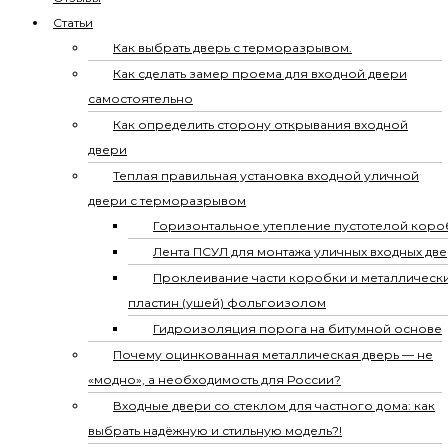
Статьи
Как выбрать дверь с терморазрывом.
Как сделать замер проема для входной двери
самостоятельно
Как определить сторону открывания входной
двери
Теплая правильная установка входной уличной
двери с терморазрывом
Горизонтальное утепление пустотелой коро
Лента ПСУЛ для монтажа уличных входных дв
Проклеивание части коробки и металлическ
пластин (ушей) фольгоизолом
Гидроизоляция порога на битумной основе
Почему оцинкованная металлическая дверь — не
«модно», а необходимость для России?
Входные двери со стеклом для частного дома: как
выбрать надёжную и стильную модель?!