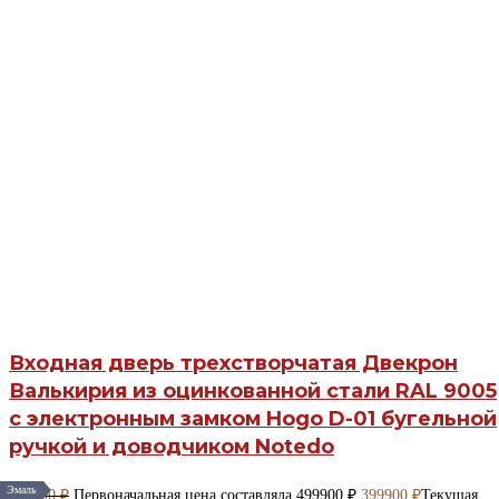
Входная дверь трехстворчатая Двекрон
Валькирия из оцинкованной стали RAL 9005
с электронным замком Hogo D-01 бугельной
ручкой и доводчиком Notedo
Эмаль
499900
₽
Первоначальная цена составляла 499900 ₽.
399900
₽
Текущая