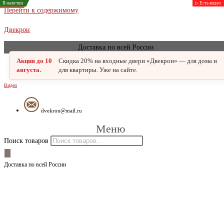
В наличии
В наличии
В наличии
В наличии
В наличии
В наличии
В наличии
▷ Есть видео
▷ Есть видео
▷ Есть видео
Заказная
Заказная
Заказная
Заказная
Перейти к содержимому
Двекрон
Доставка по всей России
Акция до 10
Скидка 20% на входные двери «Двекрон» — для дома и
августа.
для квартиры. Уже на сайте.
Видео
dvekron@mail.ru
Меню
Поиск товаров
Доставка по всей России