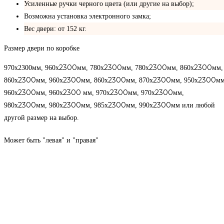
Усиленные ручки черного цвета (или другие на выбор);
Возможна установка электронного замка;
Вес двери: от 152 кг.
Размер двери по коробке
2300
2300
2300
2300
970х2300мм, 960х
мм, 780х
мм, 780х
мм, 860х
мм,
2300
2300
2300
2300
2300
860х
мм, 960х
мм, 860х
мм, 870х
мм, 950х
мм
2300
2300
2300
2300
960х
мм, 960х
мм, 970х
мм, 970x
мм,
2300
2300
2300
2300
980х
мм, 980х
мм, 985x
мм, 990х
мм или любой
другой размер на выбор.
Может быть "левая" и "правая"