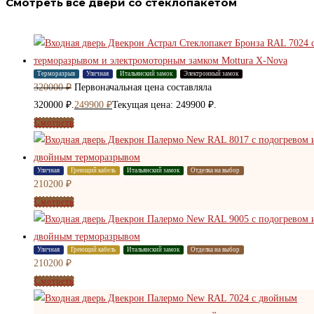
Смотреть все двери со стеклопакетом
Терморазрыв
Уличная
Итальянский замок
Электронный замок
320000
₽
Первоначальная цена составляла
320000 ₽.
249900
₽
Текущая цена: 249900 ₽.
Смотреть
Уличная
Греющий кабель
Итальянский замок
Отделка на выбор
210200
₽
Смотреть
Уличная
Греющий кабель
Итальянский замок
Отделка на выбор
210200
₽
Смотреть