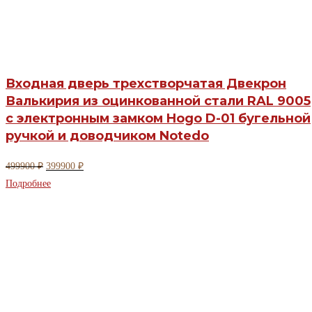
Входная дверь трехстворчатая Двекрон
Валькирия из оцинкованной стали RAL 9005
с электронным замком Hogo D-01 бугельной
ручкой и доводчиком Notedo
Первоначальная
Текущая
499900
₽
399900
₽
цена
цена:
Подробнее
составляла
399900 ₽.
499900 ₽.