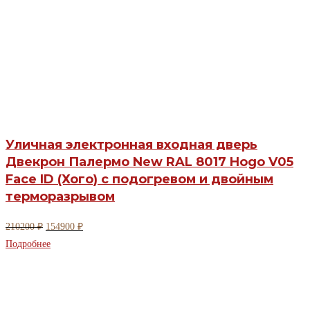
Уличная электронная входная дверь
Двекрон Палермо New RAL 8017 Hogo V05
Face ID (Хого) с подогревом и двойным
терморазрывом
Первоначальная
Текущая
210200
₽
154900
₽
цена
цена:
Подробнее
составляла
154900 ₽.
210200 ₽.