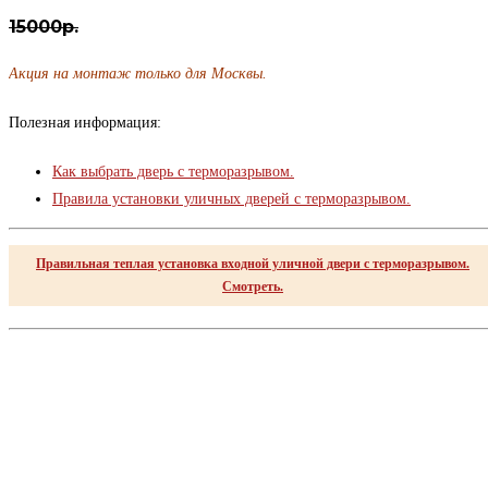
составляла
109900 ₽.
15000р.
174900 ₽.
Акция на монтаж только для Москвы.
Полезная информация:
Как выбрать дверь с терморазрывом.
Правила установки уличных дверей с терморазрывом.
Правильная теплая установка входной уличной двери с терморазрывом.
Смотреть.