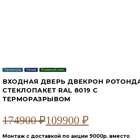
Терморазрыв
Уличная
Итальянский замок
ВХОДНАЯ ДВЕРЬ ДВЕКРОН РОТОНД
СТЕКЛОПАКЕТ RAL 8019 С
ТЕРМОРАЗРЫВОМ
174900
₽
109900
₽
Первоначальная
Текущая
цена
цена:
Монтаж с доставкой по акции 9000р. вместо