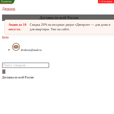
В наличии
В наличии
В наличии
В наличии
В наличии
В наличии
В наличии
В наличии
▷ Есть видео
▷ Есть видео
Распродажа
Заказная
Заказная
Заказная
Перейти
Двекрон
к
Доставка по всей России
содержимому
Акция до 10
Скидка 20% на входные двери «Двекрон» — для дома и
августа.
для квартиры. Уже на сайте.
Видео
dvekron@mail.ru
Меню
Поиск
товаров
Доставка по всей России