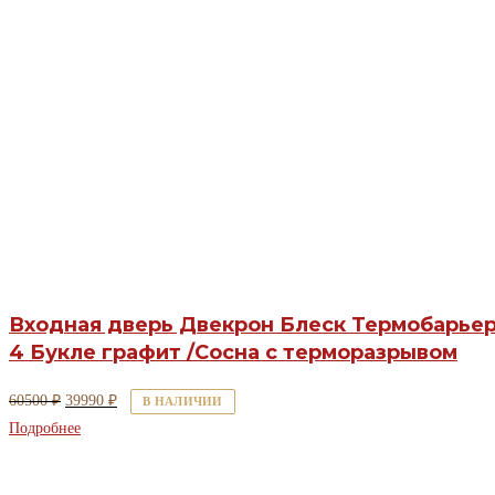
Входная дверь Двекрон Блеск Термобарье
4 Букле графит /Сосна с терморазрывом
Первоначальная
Текущая
60500
₽
39990
₽
В НАЛИЧИИ
цена
цена:
Подробнее
составляла
39990 ₽.
60500 ₽.