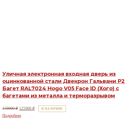
Уличная электронная входная дверь из
оцинкованной стали Двекрон Гальвани Р2
Багет RAL7024 Hogo V05 Face ID (Хого) с
багетами из металла и терморазрывом
Первоначальная
Текущая
159900
₽
125900
₽
В НАЛИЧИИ
цена
цена:
Подробнее
составляла
125900 ₽.
159900 ₽.