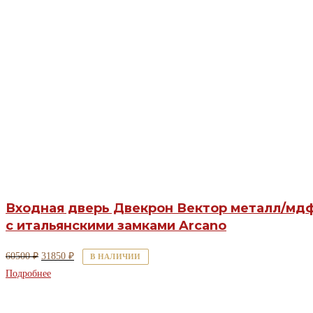
Входная дверь Двекрон Вектор металл/мд
с итальянскими замками Arcano
Первоначальная
Текущая
60500
₽
31850
₽
В НАЛИЧИИ
цена
цена:
Подробнее
составляла
31850 ₽.
60500 ₽.