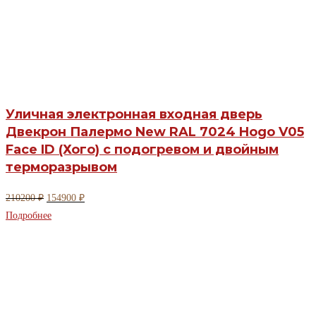
Уличная электронная входная дверь
Двекрон Палермо New RAL 7024 Hogo V05
Face ID (Хого) с подогревом и двойным
терморазрывом
Первоначальная
Текущая
210200
₽
154900
₽
цена
цена:
Подробнее
составляла
154900 ₽.
210200 ₽.