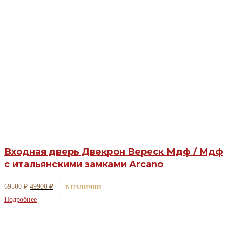
Входная дверь Двекрон Вереск Мдф / Мдф
с итальянскими замками Arcano
Первоначальная
Текущая
69500
₽
49900
₽
В НАЛИЧИИ
цена
цена:
Подробнее
составляла
49900 ₽.
69500 ₽.