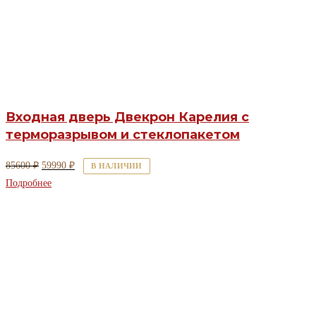
Входная дверь Двекрон Карелия с
терморазрывом и стеклопакетом
Первоначальная
Текущая
85600
₽
59990
₽
В НАЛИЧИИ
цена
цена:
Подробнее
составляла
59990 ₽.
85600 ₽.