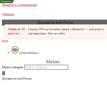
В наличии
В наличии
В наличии
В наличии
В наличии
В наличии
В наличии
В наличии
В наличии
В наличии
Перейти к содержимому
Двекрон
Доставка по всей России
Акция до 10
Скидка 20% на входные двери «Двекрон» — для дома и
августа.
для квартиры. Уже на сайте.
Видео
dvekron@mail.ru
Меню
Поиск товаров
Доставка по всей России