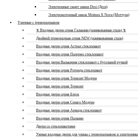
Электронные смарт замки Desi (Деси)
Электромоторный замок Mottura X Nova (Моттура)
Уличные с терморазрывом
↯ Входные двери серия Гальвани (оцинкованная сталь) ↯
Двойной терморазрыв серия NEW (оцинкованная сталь)
Входные двери серия Астрал стеклопакет
Входные двери серия Палермо стеклопакет
Входные двери Валькирия стеклопакет с бугельной ручкой
Входные двери серия Ротонда стеклопакет
Входные двери серия Термонт Модерн
Входные двери серия Термонт
Входные двери серия Блеск
Входные двери серия Сенаго Модерн
Входные двери серия Армада стеклопакет
Входные двери серия Палацио
Двери со стеклопакетами
Умные входные двери для улицы с терморазрывом и электронн