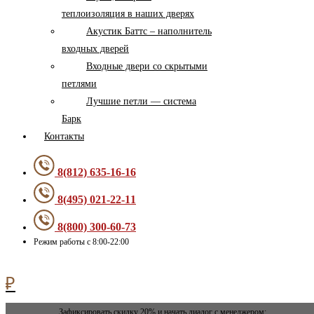
теплоизоляция в наших дверях
Акустик Баттс – наполнитель
входных дверей
Входные двери со скрытыми
петлями
Лучшие петли — система
Барк
Контакты
8(812) 635-16-16
8(495) 021-22-11
8(800) 300-60-73
Режим работы с 8:00-22:00
0
₽
Зафиксировать скидку 20% и начать диалог с менеджером: