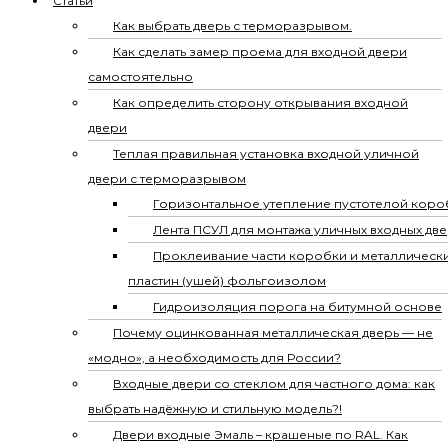
Статьи
Как выбрать дверь с терморазрывом.
Как сделать замер проема для входной двери
самостоятельно
Как определить сторону открывания входной
двери
Теплая правильная установка входной уличной
двери с терморазрывом
Горизонтальное утепление пустотелой коро
Лента ПСУЛ для монтажа уличных входных дв
Проклеивание части коробки и металлическ
пластин (ушей) фольгоизолом
Гидроизоляция порога на битумной основе
Почему оцинкованная металлическая дверь — не
«модно», а необходимость для России?
Входные двери со стеклом для частного дома: как
выбрать надёжную и стильную модель?!
Двери входные Эмаль – крашеные по RAL. Как