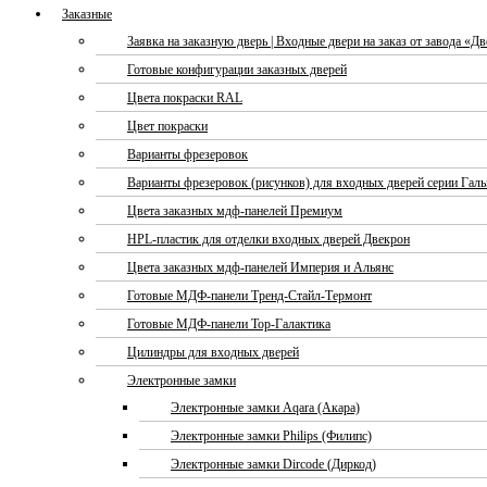
Заказные
Заявка на заказную дверь | Входные двери на заказ от завода «Д
Готовые конфигурации заказных дверей
Цвета покраски RAL
Цвет покраски
Варианты фрезеровок
Варианты фрезеровок (рисунков) для входных дверей серии Галь
Цвета заказных мдф-панелей Премиум
HPL-пластик для отделки входных дверей Двекрон
Цвета заказных мдф-панелей Империя и Альянс
Готовые МДФ-панели Тренд-Стайл-Термонт
Готовые МДФ-панели Тор-Галактика
Цилиндры для входных дверей
Электронные замки
Электронные замки Aqara (Акара)
Электронные замки Philips (Филипс)
Электронные замки Dircode (Диркод)