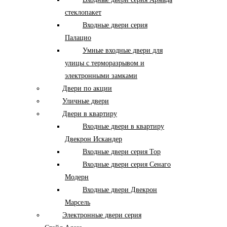
стеклопакет
Входные двери серия
Палацио
Умные входные двери для
улицы с терморазрывом и
электронными замками
Двери по акции
Уличные двери
Двери в квартиру
Входные двери в квартиру
Двекрон Искандер
Входные двери серия Тор
Входные двери серия Сенаго
Модерн
Входные двери Двекрон
Марсель
Электронные двери серия